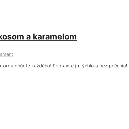
okosom a karamelom
mment
torou ohúrite každého! Pripravíte ju rýchlo a bez pečenia!