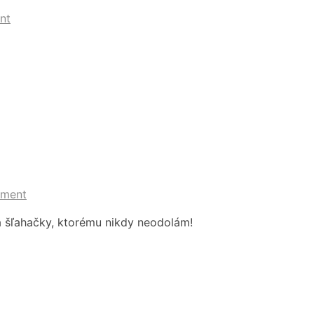
nt
mment
 šľahačky, ktorému nikdy neodolám!