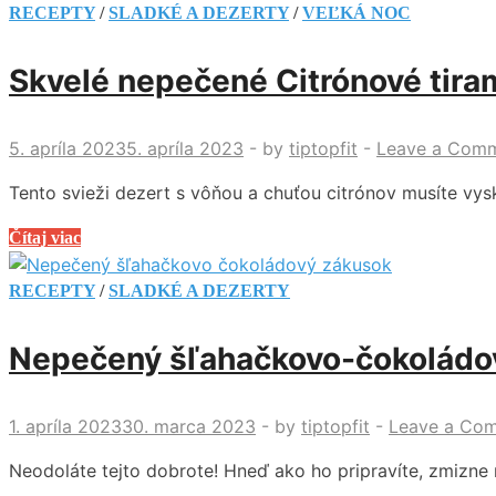
cheesecake.
RECEPTY
/
SLADKÉ A DEZERTY
/
VEĽKÁ NOC
Fantastická
kombinácia
Skvelé nepečené Citrónové tira
tvarohu
a
jablkového
5. apríla 2023
5. apríla 2023
-
by
tiptopfit
-
Leave a Com
pyré!
Tento svieži dezert s vôňou a chuťou citrónov musíte vys
Skvelé
Čítaj viac
nepečené
Citrónové
RECEPTY
/
SLADKÉ A DEZERTY
tiramisu
Nepečený šľahačkovo-čokoládo
1. apríla 2023
30. marca 2023
-
by
tiptopfit
-
Leave a Co
Neodoláte tejto dobrote! Hneď ako ho pripravíte, zmizne 