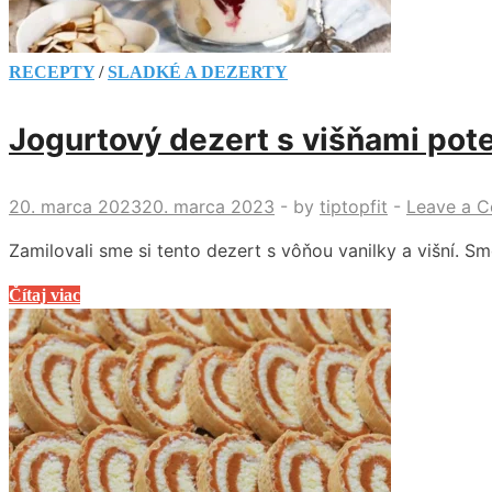
RECEPTY
/
SLADKÉ A DEZERTY
Jogurtový dezert s višňami pote
20. marca 2023
20. marca 2023
-
by
tiptopfit
-
Leave a 
Zamilovali sme si tento dezert s vôňou vanilky a višní. S
Jogurtový
Čítaj viac
dezert
s
višňami
poteší
deti
aj
dospelých