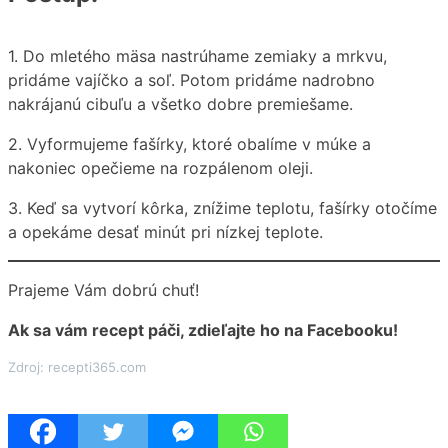
1. Do mletého mäsa nastrúhame zemiaky a mrkvu,
pridáme vajíčko a soľ. Potom pridáme nadrobno
nakrájanú cibuľu a všetko dobre premiešame.
2. Vyformujeme fašírky, ktoré obalíme v múke a
nakoniec opečieme na rozpálenom oleji.
3. Keď sa vytvorí kôrka, znížime teplotu, fašírky otočíme
a opekáme desať minút pri nízkej teplote.
Prajeme Vám dobrú chuť!
Ak sa vám recept páči, zdieľajte ho na Facebooku!
Zdroj: recepti365.com