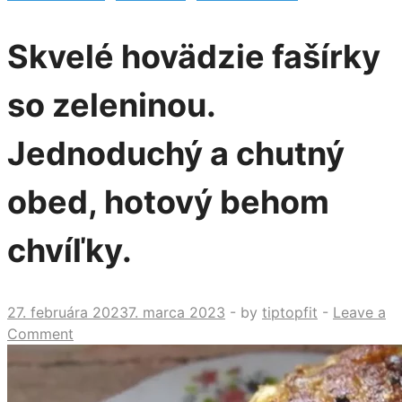
Skvelé hovädzie fašírky
so zeleninou.
Jednoduchý a chutný
obed, hotový behom
chvíľky.
27. februára 2023
7. marca 2023
-
by
tiptopfit
-
Leave a
Comment