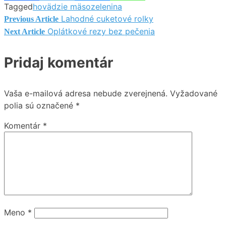
Tagged
hovädzie mäso
zelenina
Lahodné cuketové rolky
Navigácia
Previous Article
Oplátkové rezy bez pečenia
Next Article
v
Pridaj komentár
článku
Vaša e-mailová adresa nebude zverejnená.
Vyžadované
polia sú označené
*
Komentár
*
Meno
*