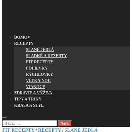
DOMOV
RECEPTY
SLANÉ JEDLÁ
SLADKÉ A DEZERTY
FIT RECEPTY
POLIEVKY
RÝCHLOVKY
VEĽKÁ NOC
VIANOCE
ZDRAVIE A VÝŽIVA
TIPY A TRIKY
KRÁSA A ŠTÝL
Hľadať:
FIT RECEPTY
/
RECEPTY
/
SLANÉ JEDLÁ