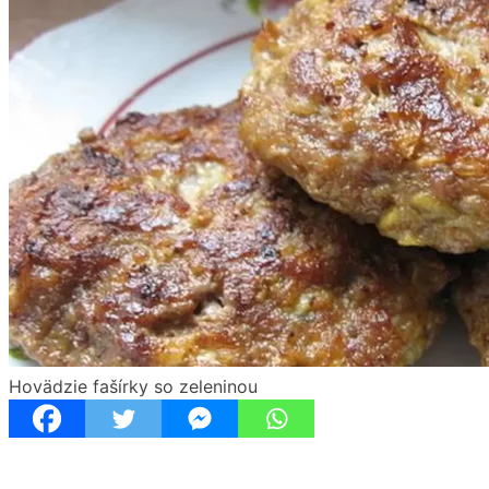
Hovädzie fašírky so zeleninou