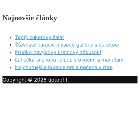
Najnovšie články
Teplý cuketový šalát
Šťavnaté kuracie mäsové guličky s cuketou
Prudko návykový krémový zákusok!
Ľahučká snehová roláda s ovocím a mandľami
Najchutnejšie kuracie prsia pečené v rúre
Copyright © 2026
tiptopfit
.