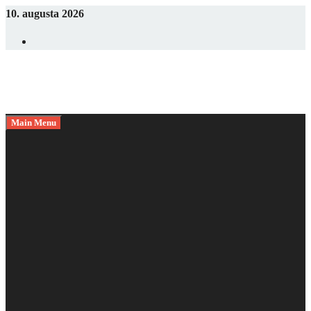
Skip
10. augusta 2026
to
Facebook
content
Main Menu
Tie najlepšie recepty na každý deň
tiptopfit