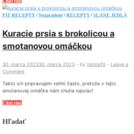
Výborné
Čítaj viac
zapekané
kuracie
FIT RECEPTY
/
Nezaradené
/
RECEPTY
/
SLANÉ JEDLÁ
prsia
Kuracie prsia s brokolicou a
smotanovou omáčkou
30. marca 2023
30. marca 2023
-
by
tiptopfit
-
Leave a
Comment
Takto ich pripravujem veľmi často, pretože v tejto
smotanovej omáčke nám chutia najviac!
Kuracie
Čítaj viac
prsia
s
Hľadať
brokolicou
a