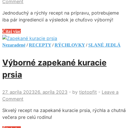
Comment
Jednoduchý a rýchly recept na prípravu, potrebujeme
iba pár ingrediencií a výsledok je chuťovo výborný!
Švédske
Čítaj viac
mäsové
guľky
Nezaradené
/
RECEPTY
/
RÝCHLOVKY
/
SLANÉ JEDLÁ
v
omáčke
Výborné zapekané kuracie
prsia
27. apríla 2023
26. apríla 2023
-
by
tiptopfit
-
Leave a
Comment
Skvelý recept na zapekané kuracie prsia, rýchla a chutná
večera pre celú rodinu!