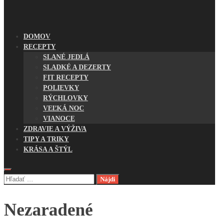
DOMOV
RECEPTY
SLANÉ JEDLÁ
SLADKÉ A DEZERTY
FIT RECEPTY
POLIEVKY
RÝCHLOVKY
VEĽKÁ NOC
VIANOCE
ZDRAVIE A VÝŽIVA
TIPY A TRIKY
KRÁSA A ŠTÝL
Hľadať:
Nezaradené