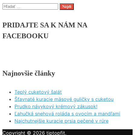
smotanovou
Hľadať:
omáčkou
PRIDAJTE SA K NÁM NA
FACEBOOKU
Najnovšie články
Teplý cuketový šalát
Šťavnaté kuracie mäsové guličky s cuketou
Prudko návykový krémový zákusok!
Ľahučká snehová roláda s ovocím a mandľami
Najchutnejšie kuracie prsia pečené v rúre
Copyright © 2026
tiptopfit
.