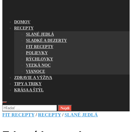
DOMOV
RECEPTY
SLANÉ JEDLÁ
SLADKÉ A DEZERTY
FIT RECEPTY
POLIEVKY
RÝCHLOVKY
VEĽKÁ NOC
VIANOCE
ZDRAVIE A VÝŽIVA
TIPY A TRIKY
KRÁSA A ŠTÝL
Hľadať:
FIT RECEPTY
/
RECEPTY
/
SLANÉ JEDLÁ