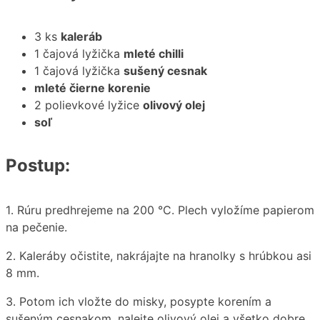
3 ks
kaleráb
1 čajová lyžička
mleté chilli
1 čajová lyžička
sušený cesnak
mleté čierne korenie
2 polievkové lyžice
olivový olej
soľ
Postup:
1․ Rúru predhrejeme na 200 °C. Plech vyložíme papierom
na pečenie.
2․ Kaleráby očistite, nakrájajte na hranolky s hrúbkou asi
8 mm.
3․ Potom ich vložte do misky, posypte korením a
sušeným cesnakom, nalejte olivový olej a všetko dobre