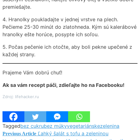
premiešajte.
4․ Hranolky poukladajte v jednej vrstve na plech.
Pečieme 25-30 minút do zlatohneda. Kým sú kalerábové
hranolky ešte horúce, posypte ich soľou.
5. Počas pečenie ich otočte, aby boli pekne upečené z
každej strany.
Prajeme Vám dobrú chuť!
Ak sa vám recept páči, zdieľajte ho na Facebooku!
Zdroj: lifehacker.ru
Tagged
bez cukru
bez múky
vegetariánske
zelenina
Ľahký šalát s tofu a zeleninou
Navigácia
Previous Article