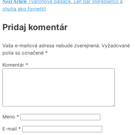
Tvarohové pagáče. Len pár ingrediencií a
Next Article
v
chutia ako fornetti!
článku
Pridaj komentár
Vaša e-mailová adresa nebude zverejnená.
Vyžadované
polia sú označené
*
Komentár
*
Meno
*
E-mail
*