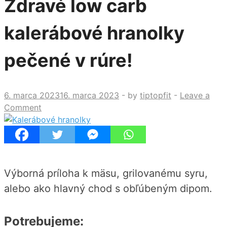
Zdravé low carb
kalerábové hranolky
pečené v rúre!
6. marca 2023
16. marca 2023
-
by
tiptopfit
-
Leave a
Comment
Výborná príloha k mäsu, grilovanému syru,
alebo ako hlavný chod s obľúbeným dipom.
Potrebujeme: