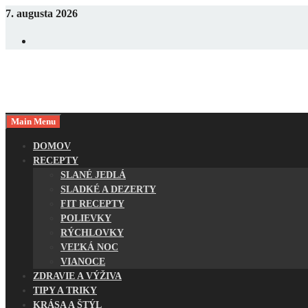
Skip
7. augusta 2026
to
Facebook
content
Main Menu
Tie najlepšie recepty na každý deň
tiptopfit
DOMOV
RECEPTY
SLANÉ JEDLÁ
SLADKÉ A DEZERTY
FIT RECEPTY
POLIEVKY
RÝCHLOVKY
VEĽKÁ NOC
VIANOCE
ZDRAVIE A VÝŽIVA
TIPY A TRIKY
KRÁSA A ŠTÝL