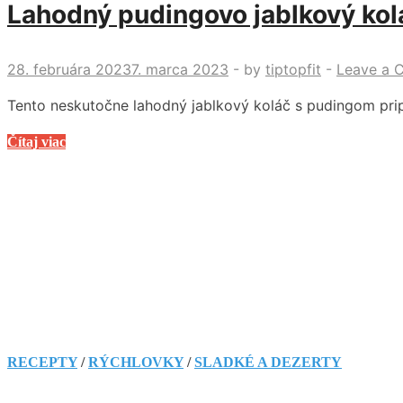
Lahodný pudingovo jablkový koláč
28. februára 2023
7. marca 2023
-
by
tiptopfit
-
Leave a 
Tento neskutočne lahodný jablkový koláč s pudingom pripr
Lahodný
Čítaj viac
pudingovo
jablkový
koláč.
Len
2
jablká
a
puding,
budete
si
RECEPTY
/
RÝCHLOVKY
/
SLADKÉ A DEZERTY
olizovať
prsty!