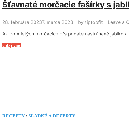
Šťavnaté morčacie fašírky s jabl
28. februára 2023
7. marca 2023
-
by
tiptopfit
-
Leave a 
Ak do mletých morčacích pŕs pridáte nastrúhané jablko a
Šťavnaté
Čítaj viac
morčacie
fašírky
s
jablkom.
Chutia
fantasticky!
RECEPTY
/
SLADKÉ A DEZERTY