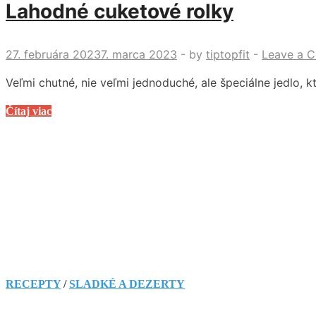
Lahodné cuketové rolky
27. februára 2023
7. marca 2023
-
by
tiptopfit
-
Leave a 
Veľmi chutné, nie veľmi jednoduché, ale špeciálne jedlo, 
Lahodné
Čítaj viac
cuketové
rolky
RECEPTY
/
SLADKÉ A DEZERTY