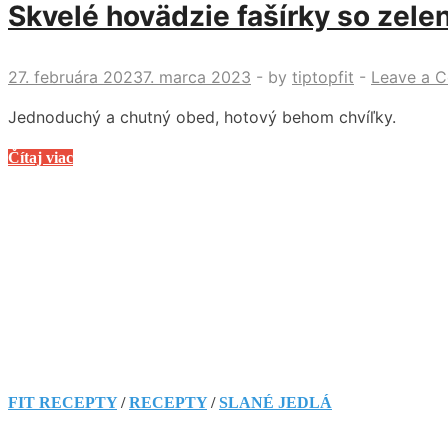
Skvelé hovädzie fašírky so zel
27. februára 2023
7. marca 2023
-
by
tiptopfit
-
Leave a 
Jednoduchý a chutný obed, hotový behom chvíľky.
Skvelé
Čítaj viac
hovädzie
fašírky
so
zeleninou.
Jednoduchý
a
chutný
obed,
hotový
behom
FIT RECEPTY
/
RECEPTY
/
SLANÉ JEDLÁ
chvíľky.