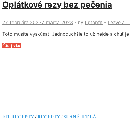
Oplátkové rezy bez pečenia
27. februára 2023
7. marca 2023
-
by
tiptopfit
-
Leave a 
Toto musíte vyskúšať! Jednoduchšie to už nejde a chuť j
Oplátkové
Čítaj viac
rezy
bez
pečenia
FIT RECEPTY
/
RECEPTY
/
SLANÉ JEDLÁ