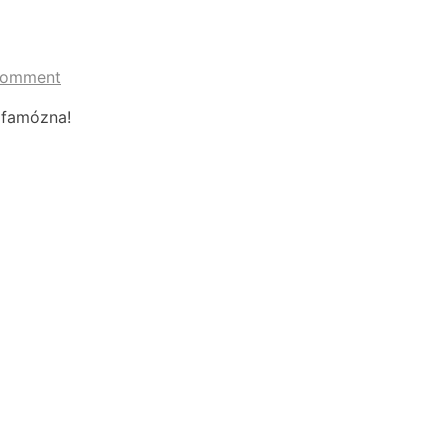
Comment
e famózna!