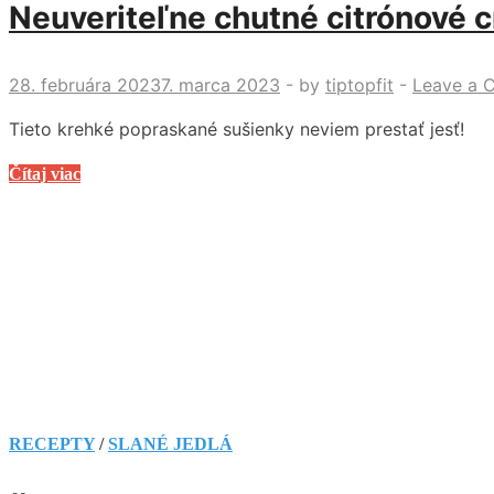
Neuveriteľne chutné citrónové c
28. februára 2023
7. marca 2023
-
by
tiptopfit
-
Leave a 
Tieto krehké popraskané sušienky neviem prestať jesť!
Neuveriteľne
Čítaj viac
chutné
citrónové
crinkles,
ktoré
všetkých
pobláznia!
RECEPTY
/
SLANÉ JEDLÁ